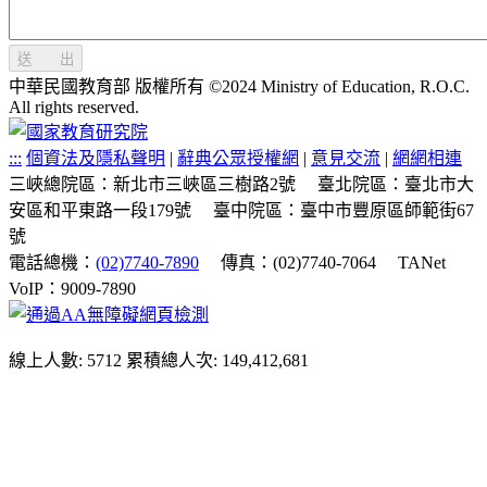
送 出
中華民國教育部 版權所有 ©2024 Ministry of Education, R.O.C.
All rights reserved.
:::
個資法及隱私聲明
|
辭典公眾授權網
|
意見交流
|
網網相連
三峽總院區：新北市三峽區三樹路2號
臺北院區：臺北市大
安區和平東路一段179號
臺中院區：臺中市豐原區師範街67
號
電話總機：
(02)7740-7890
傳真：(02)7740-7064
TANet
VoIP：9009-7890
線上人數: 5712
累積總人次: 149,412,681