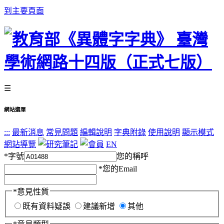
到主要頁面
☰
網站選單
:::
最新消息
常見問題
編輯說明
字典附錄
使用說明
顯示模式
網站導覽
EN
*
字號
您的稱呼
*
您的Email
*
意見性質
既有資料疑誤
建議新增
其他