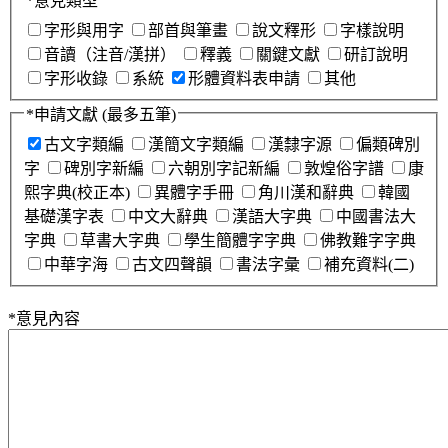
*
意見類型
字形與用字
部首與筆畫
說文釋形
字樣說明
音讀（注音/漢拼）
釋義
關鍵文獻
研訂說明
字形收錄
系統
形體資料表申請
其他
*
申請文獻
(最多五筆)
古文字類編
漢簡文字類編
漢隸字源
偏類碑別
字
碑別字新編
六朝別字記新編
敦煌俗字譜
康
熙字典(校正本)
異體字手冊
角川漢和辭典
韓國
基礎漢字表
中文大辭典
漢語大字典
中國書法大
字典
草書大字典
學生簡體字字典
佛教難字字典
中華字海
古文四聲韻
書法字彙
補充資料(二)
*
意見內容