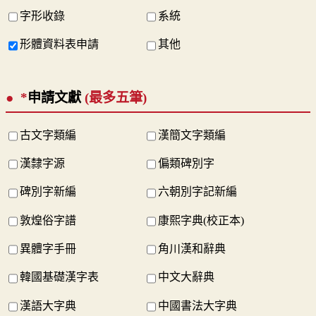
字形收錄
系統
形體資料表申請
其他
*
申請文獻
(最多五筆)
古文字類編
漢簡文字類編
漢隸字源
偏類碑別字
碑別字新編
六朝別字記新編
敦煌俗字譜
康熙字典(校正本)
異體字手冊
角川漢和辭典
韓國基礎漢字表
中文大辭典
漢語大字典
中國書法大字典