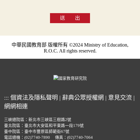
送 出
中華民國教育部 版權所有 ©2024 Ministry of Education,
R.O.C. All rights reserved.
:::
個資法及隱私聲明
|
辭典公眾授權網
|
意見交流
|
網網相連
三峽總院區：新北市三峽區三樹路2號
臺北院區：臺北市大安區和平東路一段179號
臺中院區：臺中市豐原區師範街67號
電話總機：
(02)7740-7890
傳真：(02)7740-7064