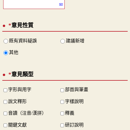
*
意見性質
既有資料疑誤
建議新增
其他
*
意見類型
字形與用字
部首與筆畫
說文釋形
字樣說明
音讀（注音/漢拼）
釋義
關鍵文獻
研訂說明