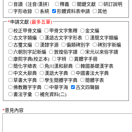
音讀（注音/漢拼）
釋義
關鍵文獻
研訂說明
字形收錄
系統
形體資料表申請
其他
*
申請文獻
(最多五筆)
校正甲骨文編
甲骨文字集釋
金文編
古文字類編
漢語古文字字形表
漢簡文字類編
古璽文編
漢隸字源
偏類碑別字
碑別字新編
六朝別字記新編
敦煌俗字譜
宋元以來俗字譜
康熙字典(校正本)
字辨
異體字手冊
簡化字總表
角川漢和辭典
韓國基礎漢字表
中文大辭典
漢語大字典
中國書法大字典
草書大字典
學生簡體字字典
簡體字表
佛教難字字典
中華字海
古文四聲韻
書法字彙
補充資料(二)
*
意見內容