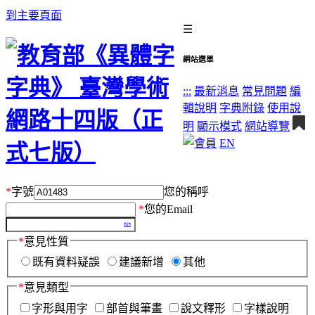
到主要頁面
☰
網站選單
:::
最新消息
常見問題
編
輯說明
字典附錄
使用說
明
顯示模式
網站導覽
EN
*
字號
您的稱呼
*
您的Email
*
意見性質
既有資料疑誤
建議新增
其他
*
意見類型
字形與用字
部首與筆畫
說文釋形
字樣說明