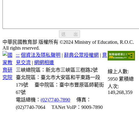
送 出
中華民國教育部 版權所有 ©2024 Ministry of Education, R.O.C.
All rights reserved.
:::
個資法及隱私聲明
|
辭典公眾授權網
|
意
見交流
|
網網相連
三峽總院區：新北市三峽區三樹路2號
線上人數:
臺北院區：臺北市大安區和平東路一段
5950
累積總
179號
臺中院區：臺中市豐原區師範街
人次:
67號
149,268,359
電話總機：
(02)7740-7890
傳真：
(02)7740-7064
TANet VoIP：9009-7890