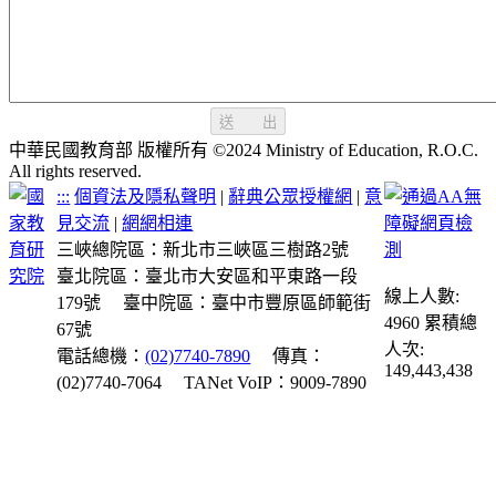
送 出
中華民國教育部 版權所有 ©2024 Ministry of Education, R.O.C.
All rights reserved.
:::
個資法及隱私聲明
|
辭典公眾授權網
|
意
見交流
|
網網相連
三峽總院區：新北市三峽區三樹路2號
臺北院區：臺北市大安區和平東路一段
線上人數:
179號
臺中院區：臺中市豐原區師範街
4960
累積總
67號
人次:
電話總機：
(02)7740-7890
傳真：
149,443,438
(02)7740-7064
TANet VoIP：9009-7890