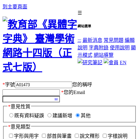
到主要頁面
☰
網站選單
:::
最新消息
常見問題
編輯
說明
字典附錄
使用說明
顯
示模式
網站導覽
EN
*
字號
您的稱呼
*
您的Email
*
意見性質
既有資料疑誤
建議新增
其他
*
意見類型
字形與用字
部首與筆畫
說文釋形
字樣說明