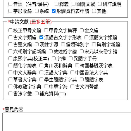
音讀（注音/漢拼）
釋義
關鍵文獻
研訂說明
字形收錄
系統
形體資料表申請
其他
*
申請文獻
(最多五筆)
校正甲骨文編
甲骨文字集釋
金文編
古文字類編
漢語古文字字形表
漢簡文字類編
古璽文編
漢隸字源
偏類碑別字
碑別字新編
六朝別字記新編
敦煌俗字譜
宋元以來俗字譜
康熙字典(校正本)
字辨
異體字手冊
簡化字總表
角川漢和辭典
韓國基礎漢字表
中文大辭典
漢語大字典
中國書法大字典
草書大字典
學生簡體字字典
簡體字表
佛教難字字典
中華字海
古文四聲韻
書法字彙
補充資料(二)
*
意見內容