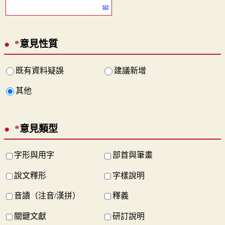
*
意見性質
既有資料疑誤
建議新增
其他
*
意見類型
字形與用字
部首與筆畫
說文釋形
字樣說明
音讀（注音/漢拼）
釋義
關鍵文獻
研訂說明