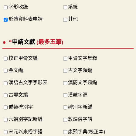
字形收錄
系統
形體資料表申請
其他
*
申請文獻
(最多五筆)
校正甲骨文編
甲骨文字集釋
金文編
古文字類編
漢語古文字字形表
漢簡文字類編
古璽文編
漢隸字源
偏類碑別字
碑別字新編
六朝別字記新編
敦煌俗字譜
宋元以來俗字譜
康熙字典(校正本)