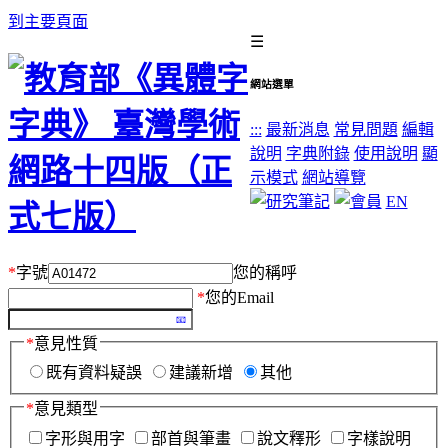
到主要頁面
☰
網站選單
:::
最新消息
常見問題
編輯
說明
字典附錄
使用說明
顯
示模式
網站導覽
EN
*
字號
您的稱呼
*
您的Email
*
意見性質
既有資料疑誤
建議新增
其他
*
意見類型
字形與用字
部首與筆畫
說文釋形
字樣說明