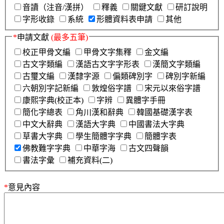
音讀（注音/漢拼）
釋義
關鍵文獻
研訂說明
字形收錄
系統
形體資料表申請
其他
*
申請文獻
(最多五筆)
校正甲骨文編
甲骨文字集釋
金文編
古文字類編
漢語古文字字形表
漢簡文字類編
古璽文編
漢隸字源
偏類碑別字
碑別字新編
六朝別字記新編
敦煌俗字譜
宋元以來俗字譜
康熙字典(校正本)
字辨
異體字手冊
簡化字總表
角川漢和辭典
韓國基礎漢字表
中文大辭典
漢語大字典
中國書法大字典
草書大字典
學生簡體字字典
簡體字表
佛教難字字典
中華字海
古文四聲韻
書法字彙
補充資料(二)
*
意見內容