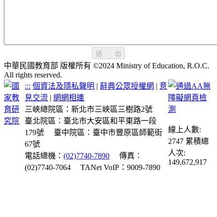
送 出
中華民國教育部 版權所有 ©2024 Ministry of Education, R.O.C.
All rights reserved.
:::
個資法及隱私聲明
|
辭典公眾授權網
|
意
見交流
|
網網相連
三峽總院區：新北市三峽區三樹路2號
臺北院區：臺北市大安區和平東路一段
線上人數:
179號
臺中院區：臺中市豐原區師範街
2747
累積總
67號
人次:
電話總機：
(02)7740-7890
傳真：
149,672,917
(02)7740-7064
TANet VoIP：9009-7890