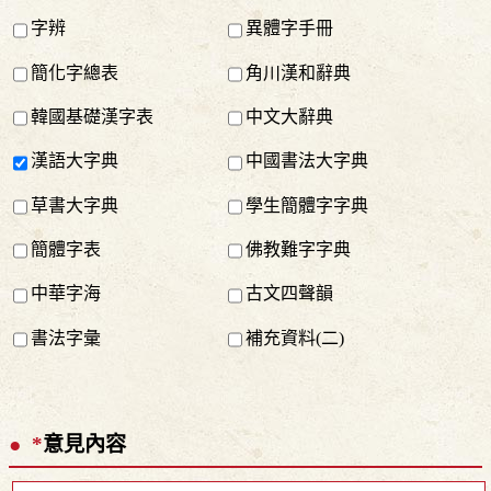
字辨
異體字手冊
簡化字總表
角川漢和辭典
韓國基礎漢字表
中文大辭典
漢語大字典
中國書法大字典
草書大字典
學生簡體字字典
簡體字表
佛教難字字典
中華字海
古文四聲韻
書法字彙
補充資料(二)
*
意見內容