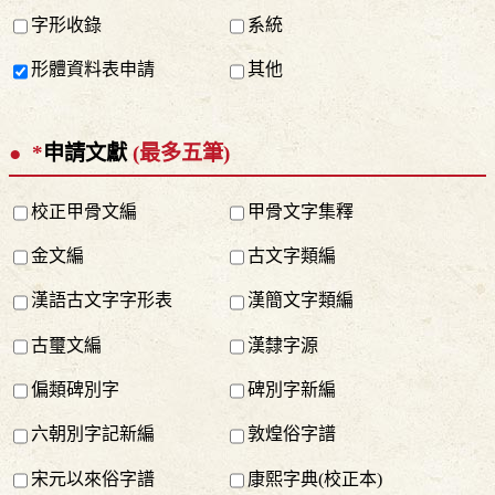
字形收錄
系統
形體資料表申請
其他
*
申請文獻
(最多五筆)
校正甲骨文編
甲骨文字集釋
金文編
古文字類編
漢語古文字字形表
漢簡文字類編
古璽文編
漢隸字源
偏類碑別字
碑別字新編
六朝別字記新編
敦煌俗字譜
宋元以來俗字譜
康熙字典(校正本)