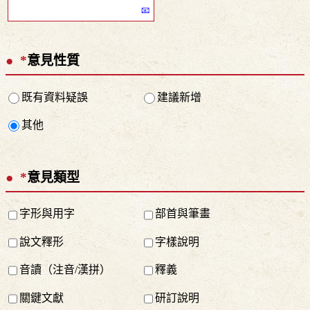
*
意見性質
既有資料疑誤
建議新增
其他
*
意見類型
字形與用字
部首與筆畫
說文釋形
字樣說明
音讀（注音/漢拼）
釋義
關鍵文獻
研訂說明