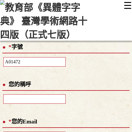
☰
:::
最新消息
常見問題
編輯說明
字典附錄
使用說明
顯示模式
網站導覽
EN
*
字號
您的稱呼
*
您的Email