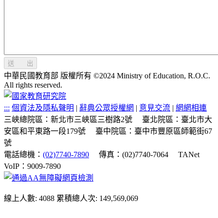
送 出
中華民國教育部 版權所有 ©2024 Ministry of Education, R.O.C.
All rights reserved.
:::
個資法及隱私聲明
|
辭典公眾授權網
|
意見交流
|
網網相連
三峽總院區：新北市三峽區三樹路2號
臺北院區：臺北市大
安區和平東路一段179號
臺中院區：臺中市豐原區師範街67
號
電話總機：
(02)7740-7890
傳真：(02)7740-7064
TANet
VoIP：9009-7890
線上人數: 4088
累積總人次: 149,569,069