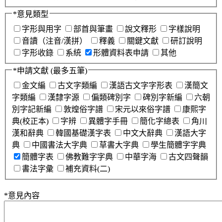
*
意見類型
字形與用字
部首與筆畫
說文釋形
字樣說明
音讀（注音/漢拼）
釋義
關鍵文獻
研訂說明
字形收錄
系統
形體資料表申請
其他
*
申請文獻
(最多五筆)
金文編
古文字類編
漢語古文字字形表
漢簡文
字類編
漢隸字源
偏類碑別字
碑別字新編
六朝
別字記新編
敦煌俗字譜
宋元以來俗字譜
康熙字
典(校正本)
字辨
異體字手冊
簡化字總表
角川
漢和辭典
韓國基礎漢字表
中文大辭典
漢語大字
典
中國書法大字典
草書大字典
學生簡體字字典
簡體字表
佛教難字字典
中華字海
古文四聲韻
書法字彙
補充資料(二)
*
意見內容