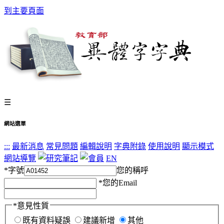
到主要頁面
☰
網站選單
:::
最新消息
常見問題
編輯說明
字典附錄
使用說明
顯示模式
網站導覽
EN
*
字號
您的稱呼
*
您的Email
*
意見性質
既有資料疑誤
建議新增
其他