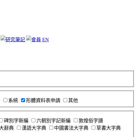
EN
錄
系統
形體資料表申請
其他
碑別字新編
六朝別字記新編
敦煌俗字譜
大辭典
漢語大字典
中國書法大字典
草書大字典