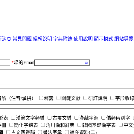
單
新消息
常見問題
編輯說明
字典附錄
使用說明
顯示模式
網站導覽
*
您的Email
音讀（注音/漢拼）
釋義
關鍵文獻
研訂說明
字形收
形表
漢簡文字類編
古璽文編
漢隸字源
偏類碑別字
手冊
簡化字總表
角川漢和辭典
韓國基礎漢字表
中文
海
古文四聲韻
書法字彙
補充資料(二)