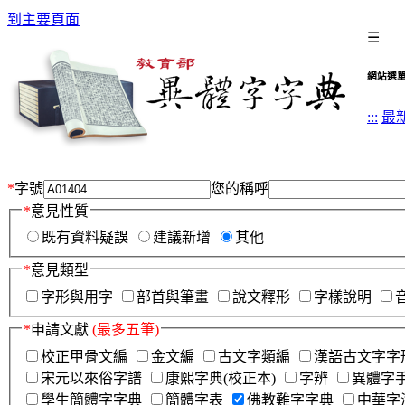
到主要頁面
☰
網站選
:::
最
*
字號
您的稱呼
*
意見性質
既有資料疑誤
建議新增
其他
*
意見類型
字形與用字
部首與筆畫
說文釋形
字樣說明
*
申請文獻
(最多五筆)
校正甲骨文編
金文編
古文字類編
漢語古文字字
宋元以來俗字譜
康熙字典(校正本)
字辨
異體字
學生簡體字字典
簡體字表
佛教難字字典
中華字