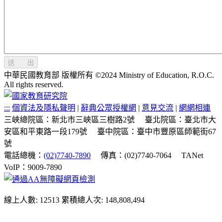
送 出
中華民國教育部 版權所有 ©2024 Ministry of Education, R.O.C.
All rights reserved.
:::
個資法及隱私聲明
|
辭典公眾授權網
|
意見交流
|
網網相連
三峽總院區：新北市三峽區三樹路2號
臺北院區：臺北市大
安區和平東路一段179號
臺中院區：臺中市豐原區師範街67
號
電話總機：
(02)7740-7890
傳真：(02)7740-7064
TANet
VoIP：9009-7890
線上人數: 12513
累積總人次: 148,808,494