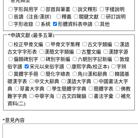
*
意見類型
字形與用字
部首與筆畫
說文釋形
字樣說明
音讀（注音/漢拼）
釋義
關鍵文獻
研訂說明
字形收錄
系統
形體資料表申請
其他
*
申請文獻
(最多五筆)
校正甲骨文編
甲骨文字集釋
古文字類編
漢語
古文字字形表
漢簡文字類編
古璽文編
漢隸字源
偏類碑別字
碑別字新編
六朝別字記新編
敦煌
俗字譜
宋元以來俗字譜
康熙字典(校正本)
字辨
異體字手冊
簡化字總表
角川漢和辭典
韓國基
礎漢字表
中文大辭典
漢語大字典
中國書法大字
典
草書大字典
學生簡體字字典
簡體字表
佛教
難字字典
中華字海
古文四聲韻
書法字彙
補充
資料(二)
*
意見內容