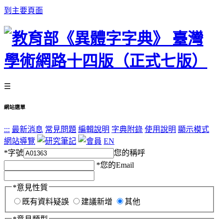
到主要頁面
☰
網站選單
:::
最新消息
常見問題
編輯說明
字典附錄
使用說明
顯示模式
網站導覽
EN
*
字號
您的稱呼
*
您的Email
*
意見性質
既有資料疑誤
建議新增
其他