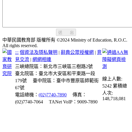
送 出
中華民國教育部 版權所有 ©2024 Ministry of Education, R.O.C.
All rights reserved.
:::
個資法及隱私聲明
|
辭典公眾授權網
|
意
見交流
|
網網相連
三峽總院區：新北市三峽區三樹路2號
臺北院區：臺北市大安區和平東路一段
線上人數:
179號
臺中院區：臺中市豐原區師範街
5242
累積總
67號
人次:
電話總機：
(02)7740-7890
傳真：
148,718,081
(02)7740-7064
TANet VoIP：9009-7890