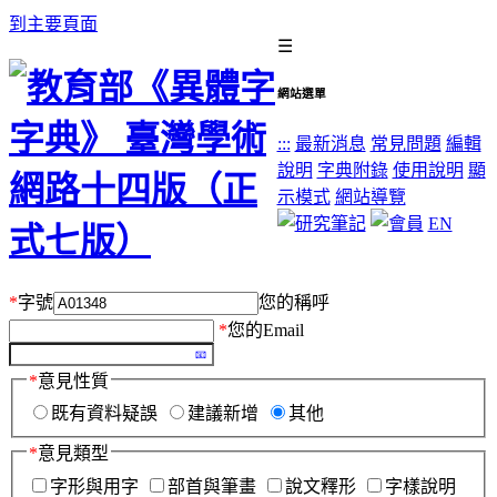
到主要頁面
☰
網站選單
:::
最新消息
常見問題
編輯
說明
字典附錄
使用說明
顯
示模式
網站導覽
EN
*
字號
您的稱呼
*
您的Email
*
意見性質
既有資料疑誤
建議新增
其他
*
意見類型
字形與用字
部首與筆畫
說文釋形
字樣說明