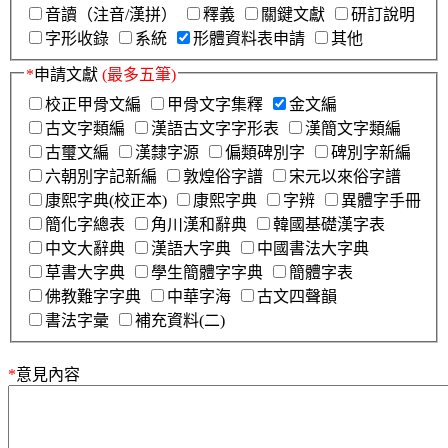
音讀（注音/漢拼）
釋義
關鍵文獻
研訂說明
字形收錄
系統
形體資料表申請
其他
*
申請文獻
(最多五筆)
校正甲骨文編
甲骨文字集釋
金文編
古文字類編
漢語古文字字形表
漢簡文字類編
古璽文編
漢隸字源
偏類碑別字
碑別字新編
六朝別字記新編
敦煌俗字譜
宋元以來俗字譜
康熙字典(校正本)
康熙字典
字辨
異體字手冊
簡化字總表
角川漢和辭典
韓國基礎漢字表
中文大辭典
漢語大字典
中國書法大字典
草書大字典
學生簡體字字典
簡體字表
佛教難字字典
中華字海
古文四聲韻
書法字彙
補充資料(二)
*
意見內容