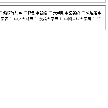
偏類碑別字
碑別字新編
六朝別字記新編
敦煌俗字
漢字表
中文大辭典
漢語大字典
中國書法大字典
草