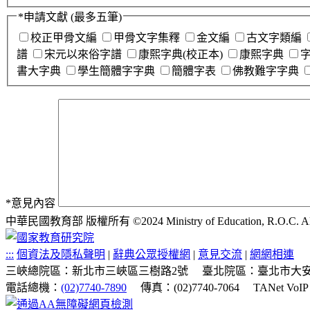
*
申請文獻
(最多五筆)
校正甲骨文編
甲骨文字集釋
金文編
古文字類編
譜
宋元以來俗字譜
康熙字典(校正本)
康熙字典
書大字典
學生簡體字字典
簡體字表
佛教難字字典
*
意見內容
中華民國教育部 版權所有 ©2024 Ministry of Education, R.O.C. All ri
:::
個資法及隱私聲明
|
辭典公眾授權網
|
意見交流
|
網網相連
三峽總院區：新北市三峽區三樹路2號
臺北院區：臺北市大安
電話總機：
(02)7740-7890
傳真：(02)7740-7064
TANet VoI