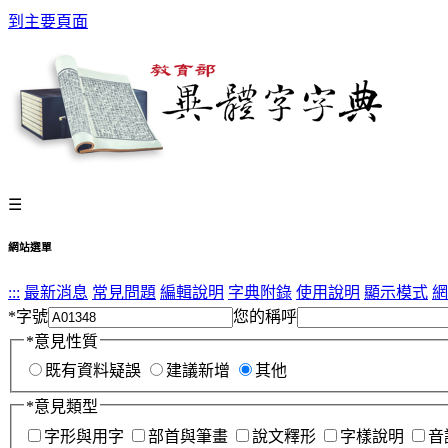
到主要頁面
☰
網站選單
:::
最新消息
常見問題
編輯說明
字典附錄
使用說明
顯示模式
網
*
字號
您的稱呼
*
意見性質
既有資料疑誤
建議新增
其他
*
意見類型
字形與用字
部首與筆畫
說文釋形
字樣說明
音