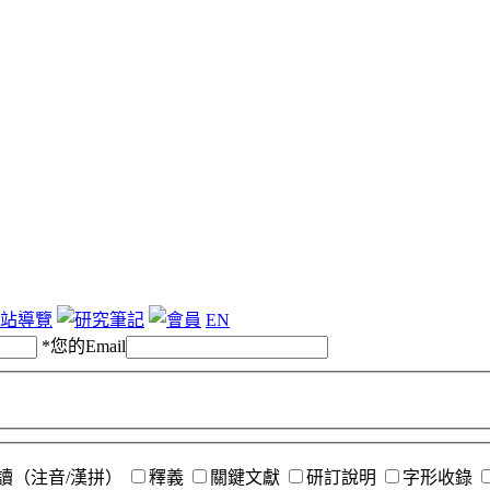
站導覽
EN
*
您的Email
讀（注音/漢拼）
釋義
關鍵文獻
研訂說明
字形收錄