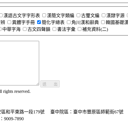
漢語古文字字形表
漢簡文字類編
古璽文編
漢隸字源
字辨
異體字手冊
簡化字總表
角川漢和辭典
韓國基礎
中華字海
古文四聲韻
書法字彙
補充資料(二)
送 出
ghts reserved.
區和平東路一段179號
臺中院區：臺中市豐原區師範街67號
P：9009-7890