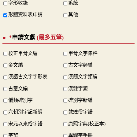
字形收錄
系統
形體資料表申請
其他
*
申請文獻
(最多五筆)
校正甲骨文編
甲骨文字集釋
金文編
古文字類編
漢語古文字字形表
漢簡文字類編
古璽文編
漢隸字源
偏類碑別字
碑別字新編
六朝別字記新編
敦煌俗字譜
宋元以來俗字譜
康熙字典(校正本)
字辨
異體字手冊