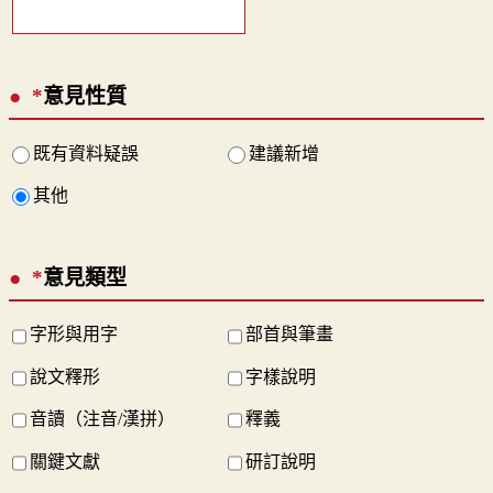
*
意見性質
既有資料疑誤
建議新增
其他
*
意見類型
字形與用字
部首與筆畫
說文釋形
字樣說明
音讀（注音/漢拼）
釋義
關鍵文獻
研訂說明