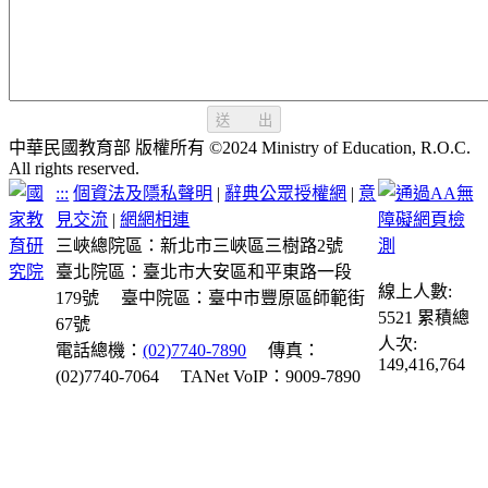
送 出
中華民國教育部 版權所有 ©2024 Ministry of Education, R.O.C.
All rights reserved.
:::
個資法及隱私聲明
|
辭典公眾授權網
|
意
見交流
|
網網相連
三峽總院區：新北市三峽區三樹路2號
臺北院區：臺北市大安區和平東路一段
線上人數:
179號
臺中院區：臺中市豐原區師範街
5521
累積總
67號
人次:
電話總機：
(02)7740-7890
傳真：
149,416,764
(02)7740-7064
TANet VoIP：9009-7890