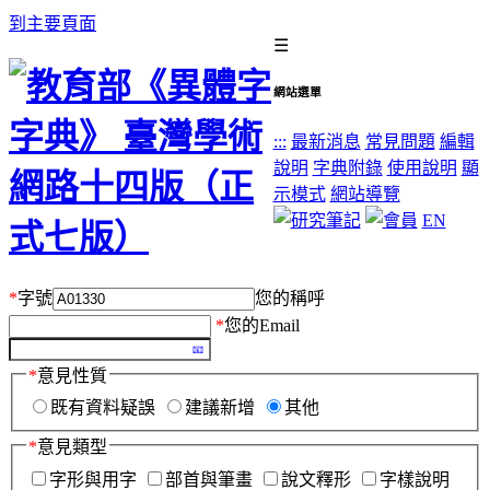
到主要頁面
☰
網站選單
:::
最新消息
常見問題
編輯
說明
字典附錄
使用說明
顯
示模式
網站導覽
EN
*
字號
您的稱呼
*
您的Email
*
意見性質
既有資料疑誤
建議新增
其他
*
意見類型
字形與用字
部首與筆畫
說文釋形
字樣說明