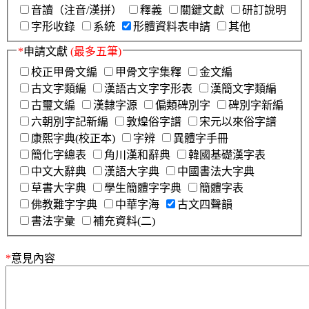
音讀（注音/漢拼）
釋義
關鍵文獻
研訂說明
字形收錄
系統
形體資料表申請
其他
*
申請文獻
(最多五筆)
校正甲骨文編
甲骨文字集釋
金文編
古文字類編
漢語古文字字形表
漢簡文字類編
古璽文編
漢隸字源
偏類碑別字
碑別字新編
六朝別字記新編
敦煌俗字譜
宋元以來俗字譜
康熙字典(校正本)
字辨
異體字手冊
簡化字總表
角川漢和辭典
韓國基礎漢字表
中文大辭典
漢語大字典
中國書法大字典
草書大字典
學生簡體字字典
簡體字表
佛教難字字典
中華字海
古文四聲韻
書法字彙
補充資料(二)
*
意見內容