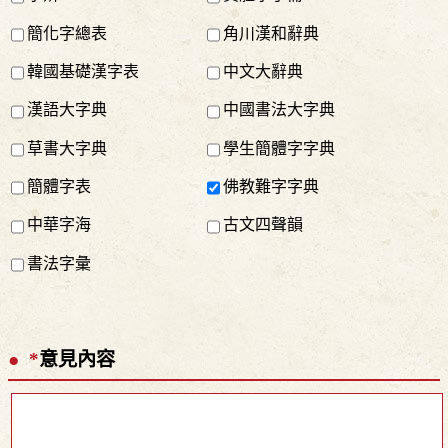
簡化字總表
角川漢和辭典
韓國基礎漢字表
中文大辭典
漢語大字典
中國書法大字典
草書大字典
學生簡體字字典
簡體字表
佛教難字字典
中華字海
古文四聲韻
書法字彙
*
意見內容