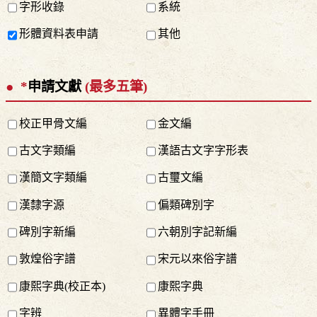
字形收錄
系統
形體資料表申請
其他
*
申請文獻
(最多五筆)
校正甲骨文編
金文編
古文字類編
漢語古文字字形表
漢簡文字類編
古璽文編
漢隸字源
偏類碑別字
碑別字新編
六朝別字記新編
敦煌俗字譜
宋元以來俗字譜
康熙字典(校正本)
康熙字典
字辨
異體字手冊