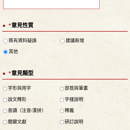
*
意見性質
既有資料疑誤
建議新增
其他
*
意見類型
字形與用字
部首與筆畫
說文釋形
字樣說明
音讀（注音/漢拼）
釋義
關鍵文獻
研訂說明