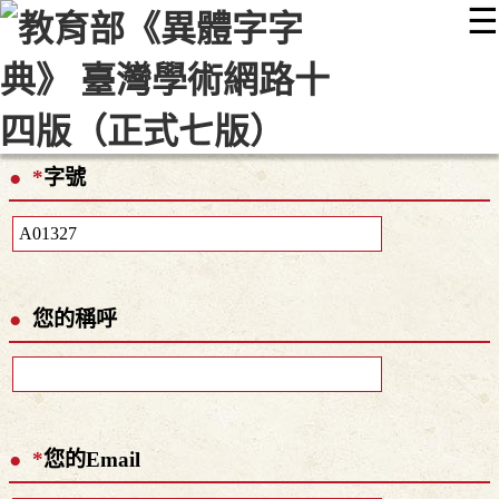
☰
:::
最新消息
常見問題
編輯說明
字典附錄
使用說明
顯示模式
網站導覽
EN
*
字號
您的稱呼
*
您的Email