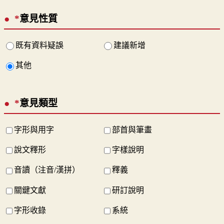
*
意見性質
既有資料疑誤
建議新增
其他
*
意見類型
字形與用字
部首與筆畫
說文釋形
字樣說明
音讀（注音/漢拼）
釋義
關鍵文獻
研訂說明
字形收錄
系統