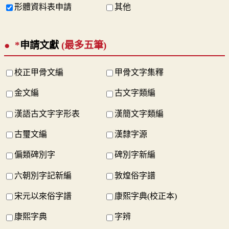
形體資料表申請
其他
*
申請文獻
(最多五筆)
校正甲骨文編
甲骨文字集釋
金文編
古文字類編
漢語古文字字形表
漢簡文字類編
古璽文編
漢隸字源
偏類碑別字
碑別字新編
六朝別字記新編
敦煌俗字譜
宋元以來俗字譜
康熙字典(校正本)
康熙字典
字辨