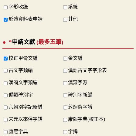
字形收錄
系統
形體資料表申請
其他
*
申請文獻
(最多五筆)
校正甲骨文編
金文編
古文字類編
漢語古文字字形表
漢簡文字類編
漢隸字源
偏類碑別字
碑別字新編
六朝別字記新編
敦煌俗字譜
宋元以來俗字譜
康熙字典(校正本)
康熙字典
字辨