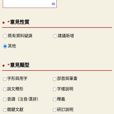
*
意見性質
既有資料疑誤
建議新增
其他
*
意見類型
字形與用字
部首與筆畫
說文釋形
字樣說明
音讀（注音/漢拼）
釋義
關鍵文獻
研訂說明