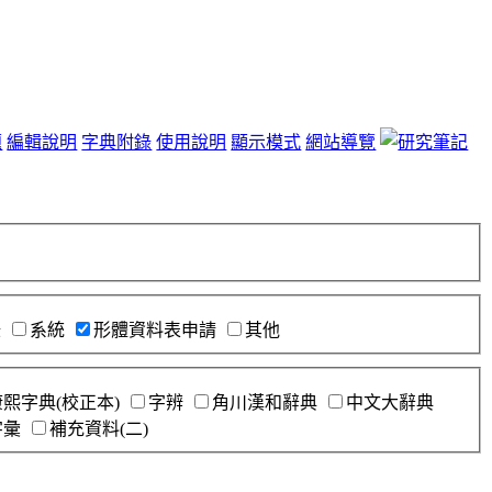
題
編輯說明
字典附錄
使用說明
顯示模式
網站導覽
錄
系統
形體資料表申請
其他
康熙字典(校正本)
字辨
角川漢和辭典
中文大辭典
字彙
補充資料(二)