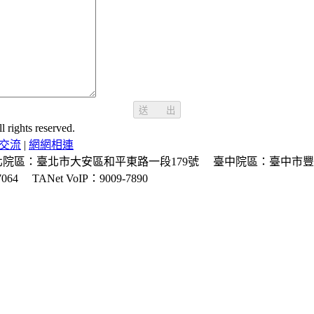
送 出
ghts reserved.
交流
|
網網相連
北院區：臺北市大安區和平東路一段179號
臺中院區：臺中市豐
064
TANet VoIP：9009-7890