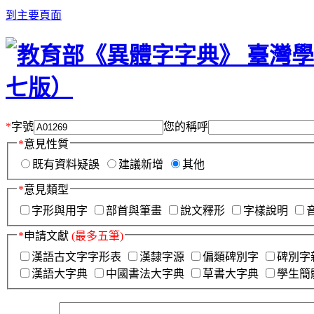
到主要頁面
*
字號
您的稱呼
*
意見性質
既有資料疑誤
建議新增
其他
*
意見類型
字形與用字
部首與筆畫
說文釋形
字樣說明
*
申請文獻
(最多五筆)
漢語古文字字形表
漢隸字源
偏類碑別字
碑別字
漢語大字典
中國書法大字典
草書大字典
學生簡