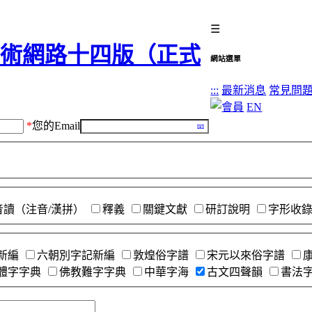
☰
網站選單
:::
最新消息
常見問
EN
*
您的Email
音讀（注音/漢拼）
釋義
關鍵文獻
研訂說明
字形收
新編
六朝別字記新編
敦煌俗字譜
宋元以來俗字譜
體字字典
佛教難字字典
中華字海
古文四聲韻
書法