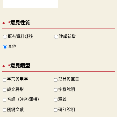
*
意見性質
既有資料疑誤
建議新增
其他
*
意見類型
字形與用字
部首與筆畫
說文釋形
字樣說明
音讀（注音/漢拼）
釋義
關鍵文獻
研訂說明