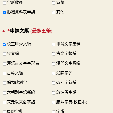
字形收錄
系統
形體資料表申請
其他
*
申請文獻
(最多五筆)
校正甲骨文編
甲骨文字集釋
金文編
古文字類編
漢語古文字字形表
漢簡文字類編
古璽文編
漢隸字源
偏類碑別字
碑別字新編
六朝別字記新編
敦煌俗字譜
宋元以來俗字譜
康熙字典(校正本)
康熙字典
字辨