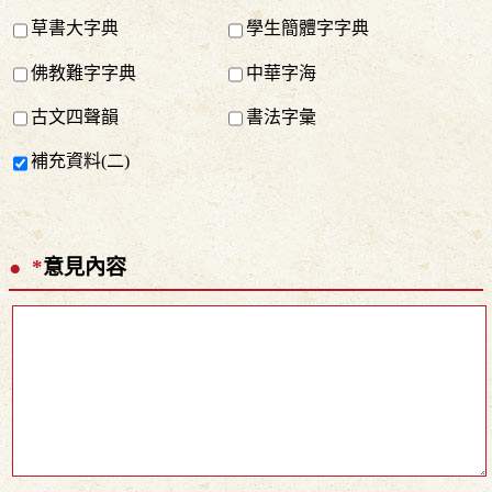
草書大字典
學生簡體字字典
佛教難字字典
中華字海
古文四聲韻
書法字彙
補充資料(二)
*
意見內容