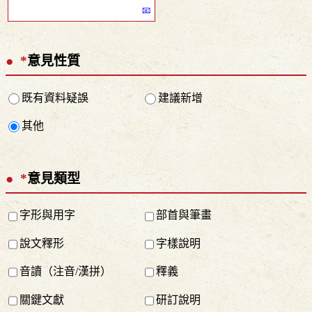
*
意見性質
既有資料疑誤
建議新增
其他
*
意見類型
字形與用字
部首與筆畫
說文釋形
字樣說明
音讀（注音/漢拼）
釋義
關鍵文獻
研訂說明