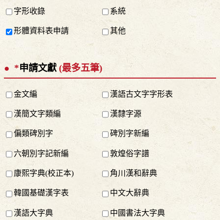
字形收錄
系統
形體資料表申請
其他
*
申請文獻
(最多五筆)
金文編
漢語古文字字形表
漢簡文字類編
漢隸字源
偏類碑別字
碑別字新編
六朝別字記新編
敦煌俗字譜
康熙字典(校正本)
角川漢和辭典
韓國基礎漢字表
中文大辭典
漢語大字典
中國書法大字典