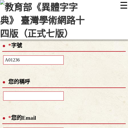
☰
:::
最新消息
常見問題
編輯說明
字典附錄
使用說明
顯示模式
網站導覽
EN
*
字號
您的稱呼
*
您的Email