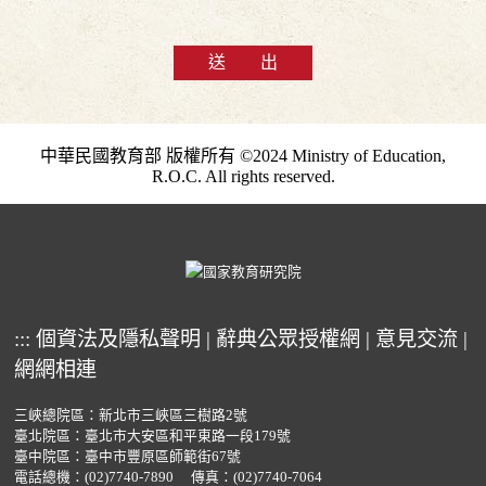
送 出
中華民國教育部 版權所有 ©2024 Ministry of Education,
R.O.C. All rights reserved.
:::
個資法及隱私聲明
|
辭典公眾授權網
|
意見交流
|
網網相連
三峽總院區：新北市三峽區三樹路2號
臺北院區：臺北市大安區和平東路一段179號
臺中院區：臺中市豐原區師範街67號
電話總機：
(02)7740-7890
傳真：(02)7740-7064