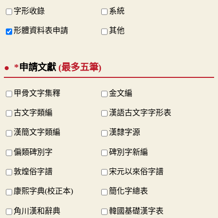
字形收錄
系統
形體資料表申請
其他
*
申請文獻
(最多五筆)
甲骨文字集釋
金文編
古文字類編
漢語古文字字形表
漢簡文字類編
漢隸字源
偏類碑別字
碑別字新編
敦煌俗字譜
宋元以來俗字譜
康熙字典(校正本)
簡化字總表
角川漢和辭典
韓國基礎漢字表