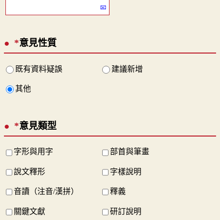
*
意見性質
既有資料疑誤
建議新增
其他
*
意見類型
字形與用字
部首與筆畫
說文釋形
字樣說明
音讀（注音/漢拼）
釋義
關鍵文獻
研訂說明