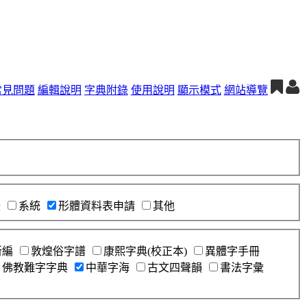
常見問題
編輯說明
字典附錄
使用說明
顯示模式
網站導覽
錄
系統
形體資料表申請
其他
新編
敦煌俗字譜
康熙字典(校正本)
異體字手冊
佛教難字字典
中華字海
古文四聲韻
書法字彙