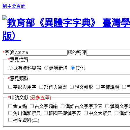
到主要頁面
*
字號
您的稱呼
*
意見性質
既有資料疑誤
建議新增
其他
*
意見類型
字形與用字
部首與筆畫
說文釋形
字樣說明
*
申請文獻
(最多五筆)
金文編
古文字類編
漢語古文字字形表
漢簡文字
角川漢和辭典
韓國基礎漢字表
中文大辭典
漢語
補充資料(二)