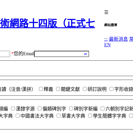
☰
網站選單
:::
最新消息
EN
*
您的Email
音讀（注音/漢拼）
釋義
關鍵文獻
研訂說明
字形收
類編
漢隸字源
偏類碑別字
碑別字新編
六朝別字記
大字典
中國書法大字典
草書大字典
學生簡體字字典