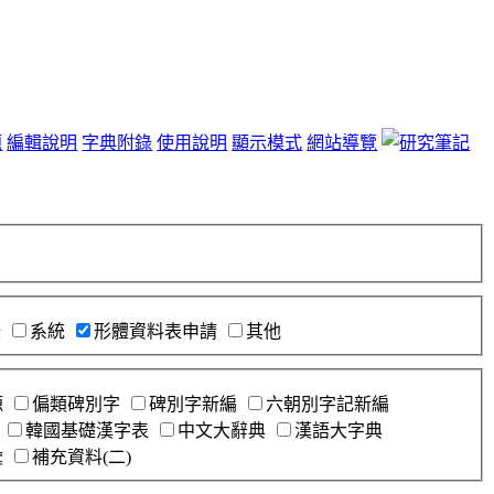
題
編輯說明
字典附錄
使用說明
顯示模式
網站導覽
錄
系統
形體資料表申請
其他
源
偏類碑別字
碑別字新編
六朝別字記新編
韓國基礎漢字表
中文大辭典
漢語大字典
彙
補充資料(二)