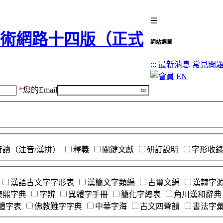
☰
網站選單
:::
最新消息
常見問
EN
*
您的Email
音讀（注音/漢拼）
釋義
關鍵文獻
研訂說明
字形收
漢語古文字字形表
漢簡文字類編
古璽文編
漢隸字
康熙字典
字辨
異體字手冊
簡化字總表
角川漢和辭典
體字表
佛教難字字典
中華字海
古文四聲韻
書法字