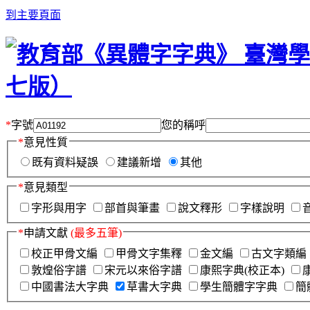
到主要頁面
*
字號
您的稱呼
*
意見性質
既有資料疑誤
建議新增
其他
*
意見類型
字形與用字
部首與筆畫
說文釋形
字樣說明
*
申請文獻
(最多五筆)
校正甲骨文編
甲骨文字集釋
金文編
古文字類編
敦煌俗字譜
宋元以來俗字譜
康熙字典(校正本)
中國書法大字典
草書大字典
學生簡體字字典
簡