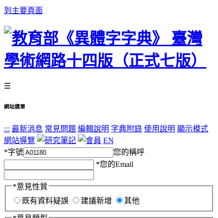
到主要頁面
☰
網站選單
:::
最新消息
常見問題
編輯說明
字典附錄
使用說明
顯示模式
網站導覽
EN
*
字號
您的稱呼
*
您的Email
*
意見性質
既有資料疑誤
建議新增
其他