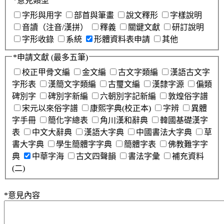
*
意見類型
字形與用字
部首與筆畫
說文釋形
字樣說明
音讀（注音/漢拼）
釋義
關鍵文獻
研訂說明
字形收錄
系統
形體資料表申請
其他
*
申請文獻
(最多五筆)
校正甲骨文編
金文編
古文字類編
漢語古文字
字形表
漢簡文字類編
古璽文編
漢隸字源
偏類
碑別字
碑別字新編
六朝別字記新編
敦煌俗字譜
宋元以來俗字譜
康熙字典(校正本)
字辨
異體
字手冊
簡化字總表
角川漢和辭典
韓國基礎漢字
表
中文大辭典
漢語大字典
中國書法大字典
草
書大字典
學生簡體字字典
簡體字表
佛教難字字
典
中華字海
古文四聲韻
書法字彙
補充資料
(二)
*
意見內容