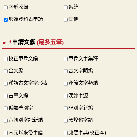
字形收錄
系統
形體資料表申請
其他
*
申請文獻
(最多五筆)
校正甲骨文編
甲骨文字集釋
金文編
古文字類編
漢語古文字字形表
漢簡文字類編
古璽文編
漢隸字源
偏類碑別字
碑別字新編
六朝別字記新編
敦煌俗字譜
宋元以來俗字譜
康熙字典(校正本)