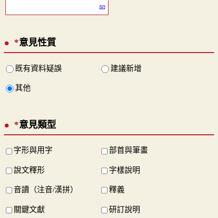
*
意見性質
既有資料疑誤
建議新增
其他
*
意見類型
字形與用字
部首與筆畫
說文釋形
字樣說明
音讀（注音/漢拼）
釋義
關鍵文獻
研訂說明