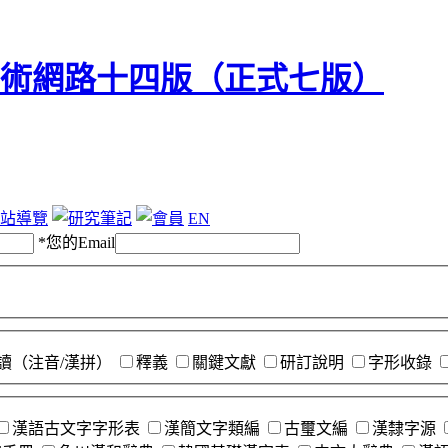
站導覽
EN
*
您的Email
讀（注音/漢拼）
釋義
關鍵文獻
研訂說明
字形收錄
漢語古文字字形表
漢簡文字類編
古璽文編
漢隸字源