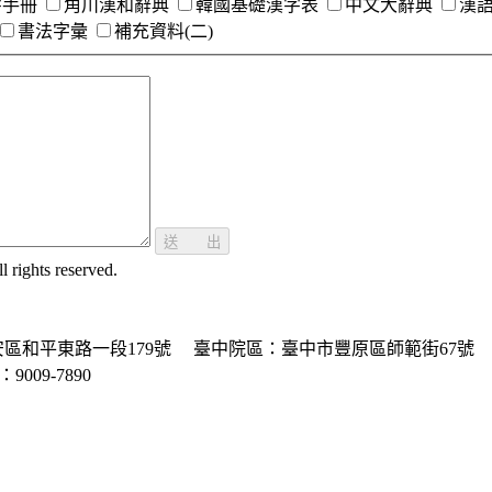
字手冊
角川漢和辭典
韓國基礎漢字表
中文大辭典
漢
書法字彙
補充資料(二)
送 出
ghts reserved.
區和平東路一段179號
臺中院區：臺中市豐原區師範街67號
P：9009-7890