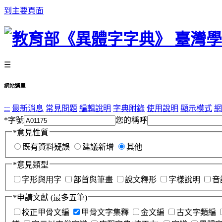
到主要頁面
☰
網站選單
:::
最新消息
常見問題
編輯說明
字典附錄
使用說明
顯示模式
網
*
字號
您的稱呼
*
意見性質
既有資料疑誤
建議新增
其他
*
意見類型
字形與用字
部首與筆畫
說文釋形
字樣說明
音
*
申請文獻
(最多五筆)
校正甲骨文編
甲骨文字集釋
金文編
古文字類編