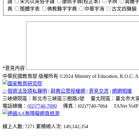
譜
宋元以來俗字譜
康熙字典(校正本)
字辨
異體
典
簡體字表
佛教難字字典
中華字海
古文四聲韻
*
意見內容
中華民國教育部 版權所有 ©2024 Ministry of Education, R.O.C. All ri
:::
個資法及隱私聲明
|
辭典公眾授權網
|
意見交流
|
網網相連
三峽總院區：新北市三峽區三樹路2號
臺北院區：臺北市大安
電話總機：
(02)7740-7890
傳真：(02)7740-7064
TANet VoI
線上人數: 7271
累積總人次: 149,142,354