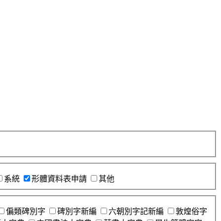
系統
形體資料表申請
其他
偏類碑別字
碑別字新編
六朝別字記新編
敦煌俗字