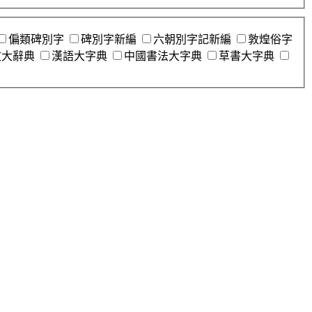
偏類碑別字
碑別字新編
六朝別字記新編
敦煌俗字
文大辭典
漢語大字典
中國書法大字典
草書大字典