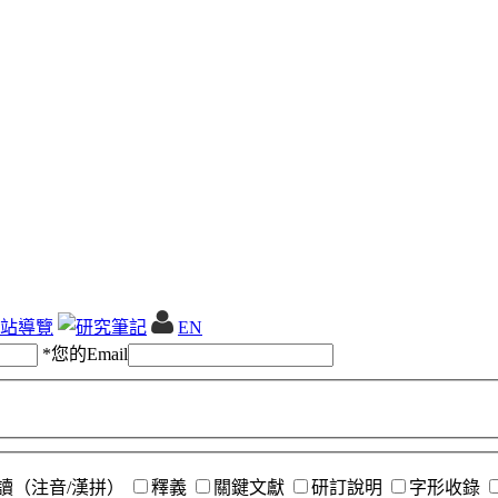
站導覽
EN
*
您的Email
讀（注音/漢拼）
釋義
關鍵文獻
研訂說明
字形收錄