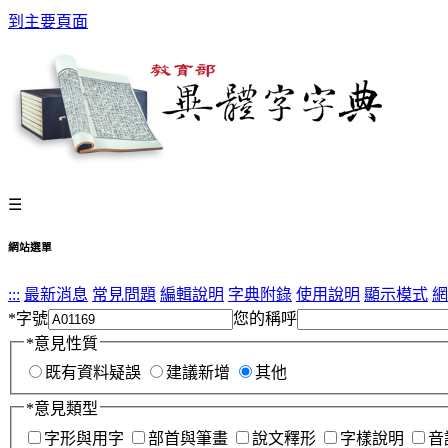
到主要頁面
☰
網站選單
:::
最新消息
常見問題
編輯說明
字典附錄
使用說明
顯示模式
網
*
字號
您的稱呼
*
意見性質
既有資料疑誤
建議新增
其他
*
意見類型
字形與用字
部首與筆畫
說文釋形
字樣說明
音