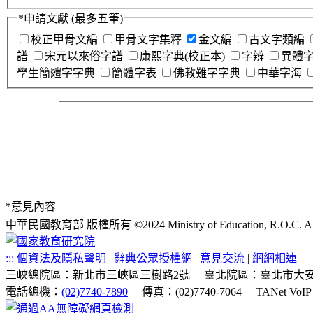
*
申請文獻
(最多五筆)
校正甲骨文編
甲骨文字集釋
金文編
古文字類編
譜
宋元以來俗字譜
康熙字典(校正本)
字辨
異體
學生簡體字字典
簡體字表
佛教難字字典
中華字海
*
意見內容
中華民國教育部 版權所有 ©2024 Ministry of Education, R.O.C. All ri
:::
個資法及隱私聲明
|
辭典公眾授權網
|
意見交流
|
網網相連
三峽總院區：新北市三峽區三樹路2號
臺北院區：臺北市大安
電話總機：
(02)7740-7890
傳真：(02)7740-7064
TANet VoI