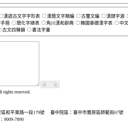
漢語古文字字形表
漢簡文字類編
古璽文編
漢隸字源
字手冊
簡化字總表
角川漢和辭典
韓國基礎漢字表
中
古文四聲韻
書法字彙
送 出
ghts reserved.
區和平東路一段179號
臺中院區：臺中市豐原區師範街67號
P：9009-7890