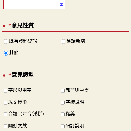
*
意見性質
既有資料疑誤
建議新增
其他
*
意見類型
字形與用字
部首與筆畫
說文釋形
字樣說明
音讀（注音/漢拼）
釋義
關鍵文獻
研訂說明