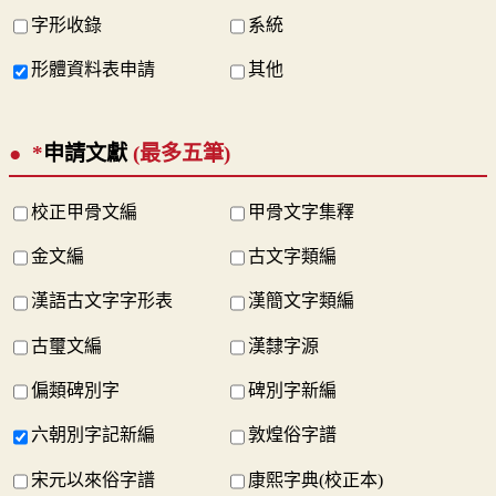
字形收錄
系統
形體資料表申請
其他
*
申請文獻
(最多五筆)
校正甲骨文編
甲骨文字集釋
金文編
古文字類編
漢語古文字字形表
漢簡文字類編
古璽文編
漢隸字源
偏類碑別字
碑別字新編
六朝別字記新編
敦煌俗字譜
宋元以來俗字譜
康熙字典(校正本)