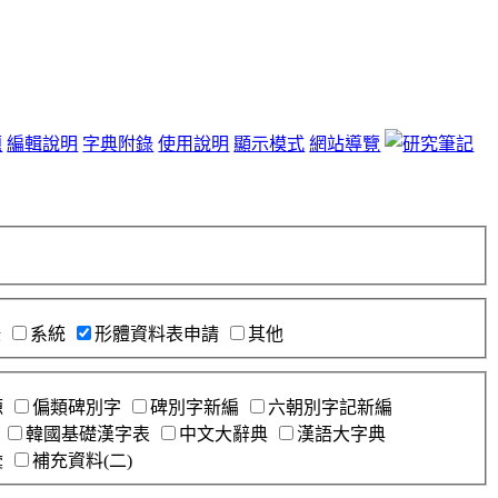
題
編輯說明
字典附錄
使用說明
顯示模式
網站導覽
錄
系統
形體資料表申請
其他
源
偏類碑別字
碑別字新編
六朝別字記新編
韓國基礎漢字表
中文大辭典
漢語大字典
彙
補充資料(二)