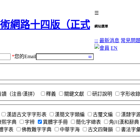
☰
網站選單
:::
最新消息
常見問
EN
*
您的Email
音讀（注音/漢拼）
釋義
關鍵文獻
研訂說明
字形收
漢語古文字字形表
漢簡文字類編
古璽文編
漢隸字
康熙字典
字辨
異體字手冊
簡化字總表
角川漢和辭典
體字表
佛教難字字典
中華字海
古文四聲韻
書法字