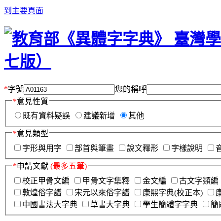
到主要頁面
*
字號
您的稱呼
*
意見性質
既有資料疑誤
建議新增
其他
*
意見類型
字形與用字
部首與筆畫
說文釋形
字樣說明
*
申請文獻
(最多五筆)
校正甲骨文編
甲骨文字集釋
金文編
古文字類編
敦煌俗字譜
宋元以來俗字譜
康熙字典(校正本)
中國書法大字典
草書大字典
學生簡體字字典
簡