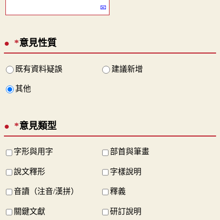
*
意見性質
既有資料疑誤
建議新增
其他
*
意見類型
字形與用字
部首與筆畫
說文釋形
字樣說明
音讀（注音/漢拼）
釋義
關鍵文獻
研訂說明