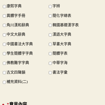
康熙字典
字辨
異體字手冊
簡化字總表
角川漢和辭典
韓國基礎漢字表
中文大辭典
漢語大字典
中國書法大字典
草書大字典
學生簡體字字典
簡體字表
佛教難字字典
中華字海
古文四聲韻
書法字彙
補充資料(二)
*
意見內容