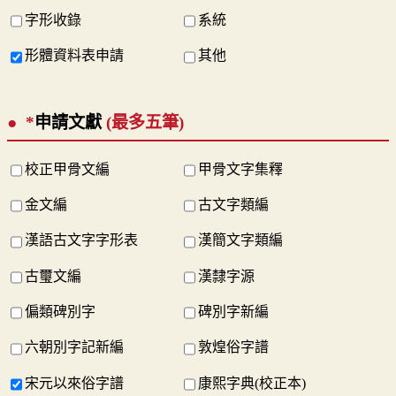
字形收錄
系統
形體資料表申請
其他
*
申請文獻
(最多五筆)
校正甲骨文編
甲骨文字集釋
金文編
古文字類編
漢語古文字字形表
漢簡文字類編
古璽文編
漢隸字源
偏類碑別字
碑別字新編
六朝別字記新編
敦煌俗字譜
宋元以來俗字譜
康熙字典(校正本)