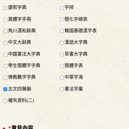
康熙字典
字辨
異體字手冊
簡化字總表
角川漢和辭典
韓國基礎漢字表
中文大辭典
漢語大字典
中國書法大字典
草書大字典
學生簡體字字典
簡體字表
佛教難字字典
中華字海
古文四聲韻
書法字彙
補充資料(二)
*
意見內容