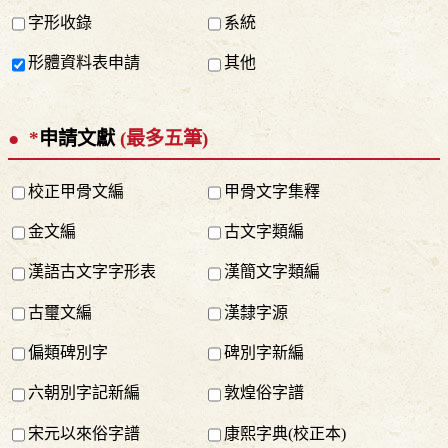
字形收錄
系統
形體資料表申請
其他
*
申請文獻
(最多五筆)
校正甲骨文編
甲骨文字集釋
金文編
古文字類編
漢語古文字字形表
漢簡文字類編
古璽文編
漢隸字源
偏類碑別字
碑別字新編
六朝別字記新編
敦煌俗字譜
宋元以來俗字譜
康熙字典(校正本)