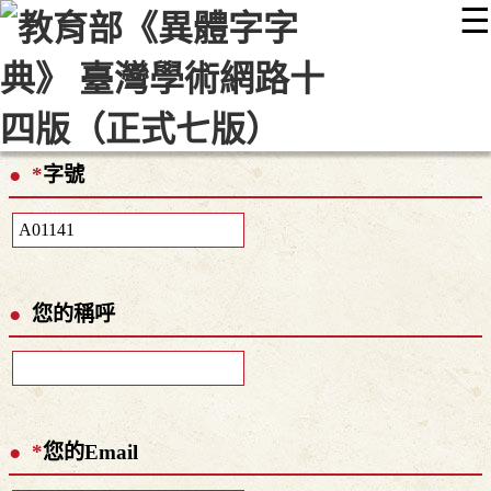
☰
:::
最新消息
常見問題
編輯說明
字典附錄
使用說明
顯示模式
網站導覽
EN
*
字號
您的稱呼
*
您的Email