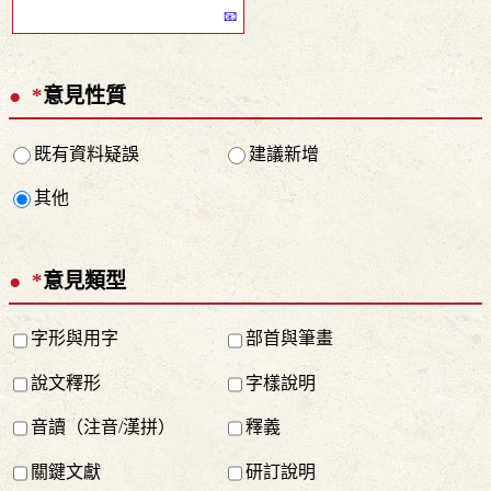
*
意見性質
既有資料疑誤
建議新增
其他
*
意見類型
字形與用字
部首與筆畫
說文釋形
字樣說明
音讀（注音/漢拼）
釋義
關鍵文獻
研訂說明