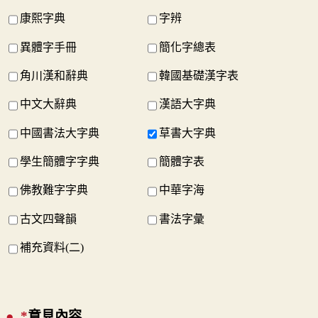
康熙字典
字辨
異體字手冊
簡化字總表
角川漢和辭典
韓國基礎漢字表
中文大辭典
漢語大字典
中國書法大字典
草書大字典
學生簡體字字典
簡體字表
佛教難字字典
中華字海
古文四聲韻
書法字彙
補充資料(二)
*
意見內容