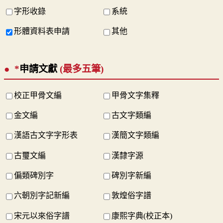
字形收錄
系統
形體資料表申請
其他
*
申請文獻
(最多五筆)
校正甲骨文編
甲骨文字集釋
金文編
古文字類編
漢語古文字字形表
漢簡文字類編
古璽文編
漢隸字源
偏類碑別字
碑別字新編
六朝別字記新編
敦煌俗字譜
宋元以來俗字譜
康熙字典(校正本)