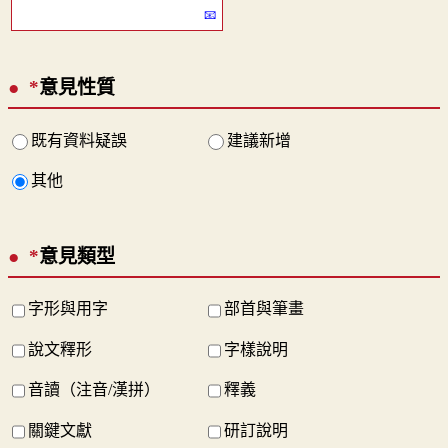
*
意見性質
既有資料疑誤
建議新增
其他
*
意見類型
字形與用字
部首與筆畫
說文釋形
字樣說明
音讀（注音/漢拼）
釋義
關鍵文獻
研訂說明