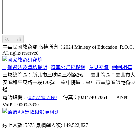
送 出
中華民國教育部 版權所有 ©2024 Ministry of Education, R.O.C.
All rights reserved.
:::
個資法及隱私聲明
|
辭典公眾授權網
|
意見交流
|
網網相連
三峽總院區：新北市三峽區三樹路2號
臺北院區：臺北市大
安區和平東路一段179號
臺中院區：臺中市豐原區師範街67
號
電話總機：
(02)7740-7890
傳真：(02)7740-7064
TANet
VoIP：9009-7890
線上人數: 5573
累積總人次: 149,522,827