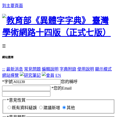
到主要頁面
☰
網站選單
:::
最新消息
常見問題
編輯說明
字典附錄
使用說明
顯示模式
網站導覽
EN
*
字號
您的稱呼
*
您的Email
*
意見性質
既有資料疑誤
建議新增
其他