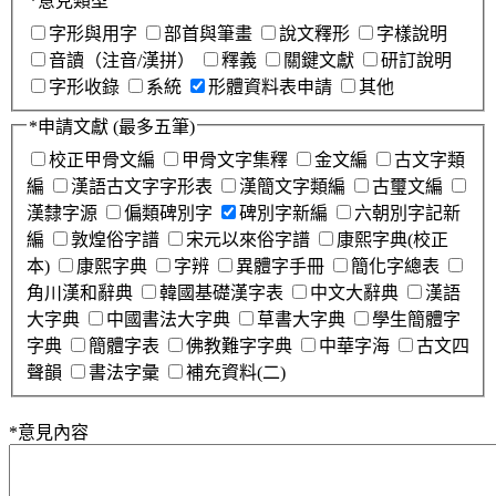
*
意見類型
字形與用字
部首與筆畫
說文釋形
字樣說明
音讀（注音/漢拼）
釋義
關鍵文獻
研訂說明
字形收錄
系統
形體資料表申請
其他
*
申請文獻
(最多五筆)
校正甲骨文編
甲骨文字集釋
金文編
古文字類
編
漢語古文字字形表
漢簡文字類編
古璽文編
漢隸字源
偏類碑別字
碑別字新編
六朝別字記新
編
敦煌俗字譜
宋元以來俗字譜
康熙字典(校正
本)
康熙字典
字辨
異體字手冊
簡化字總表
角川漢和辭典
韓國基礎漢字表
中文大辭典
漢語
大字典
中國書法大字典
草書大字典
學生簡體字
字典
簡體字表
佛教難字字典
中華字海
古文四
聲韻
書法字彙
補充資料(二)
*
意見內容