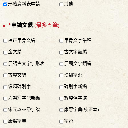
形體資料表申請
其他
*
申請文獻
(最多五筆)
校正甲骨文編
甲骨文字集釋
金文編
古文字類編
漢語古文字字形表
漢簡文字類編
古璽文編
漢隸字源
偏類碑別字
碑別字新編
六朝別字記新編
敦煌俗字譜
宋元以來俗字譜
康熙字典(校正本)
康熙字典
字辨