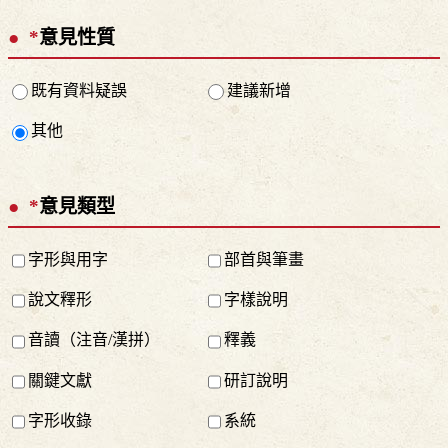
*
意見性質
既有資料疑誤
建議新增
其他
*
意見類型
字形與用字
部首與筆畫
說文釋形
字樣說明
音讀（注音/漢拼）
釋義
關鍵文獻
研訂說明
字形收錄
系統