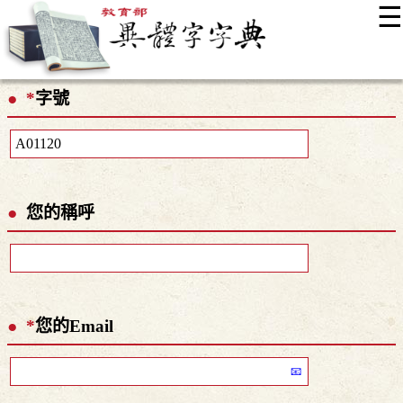
☰
:::
最新消息
常見問題
編輯說明
字典附錄
使用說明
*
字號
顯示模式
網站導覽
EN
您的稱呼
*
您的Email