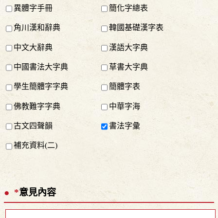
異體字手冊
簡化字總表
角川漢和辭典
韓國基礎漢字表
中文大辭典
漢語大字典
中國書法大字典
草書大字典
學生簡體字字典
簡體字表
佛教難字字典
中華字海
古文四聲韻
書法字彙
補充資料(二)
*
意見內容