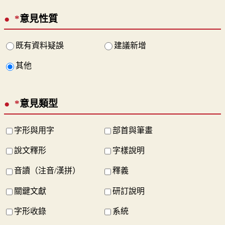
*
意見性質
既有資料疑誤
建議新增
其他
*
意見類型
字形與用字
部首與筆畫
說文釋形
字樣說明
音讀（注音/漢拼）
釋義
關鍵文獻
研訂說明
字形收錄
系統