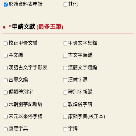
形體資料表申請
其他
*
申請文獻
(最多五筆)
校正甲骨文編
甲骨文字集釋
金文編
古文字類編
漢語古文字字形表
漢簡文字類編
古璽文編
漢隸字源
偏類碑別字
碑別字新編
六朝別字記新編
敦煌俗字譜
宋元以來俗字譜
康熙字典(校正本)
康熙字典
字辨