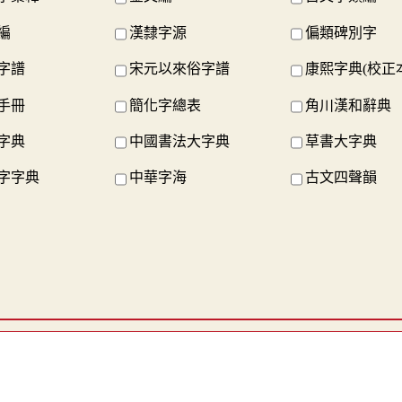
編
漢隸字源
偏類碑別字
字譜
宋元以來俗字譜
康熙字典(校正
手冊
簡化字總表
角川漢和辭典
字典
中國書法大字典
草書大字典
字字典
中華字海
古文四聲韻