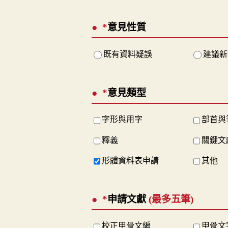
*
意見性質
既有資料疑誤
建議新
*
意見類型
字形與用字
部首與
釋義
關鍵文
形體資料表申請
其他
*
申請文獻
(最多五筆)
校正甲骨文編
甲骨文