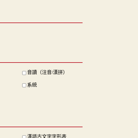
音讀（注音/漢拼）
系統
漢語古文字字形表