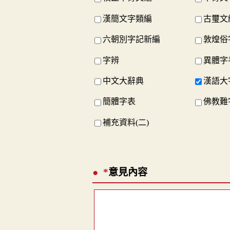
漢簡文字類編
古璽文
六朝別字記新編
敦煌俗
字辨
異體字
中文大辭典
漢語大
簡體字表
佛教難
補充資料(二)
*
意見內容