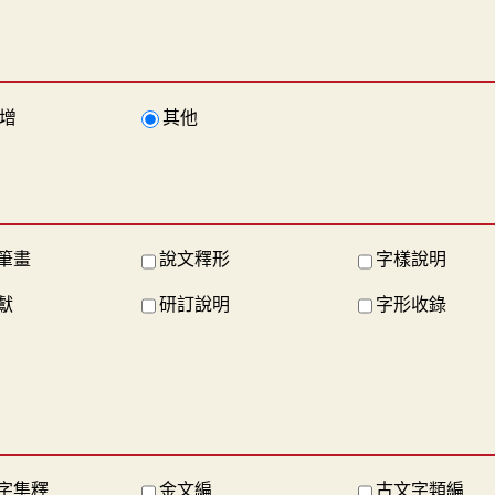
增
其他
筆畫
說文釋形
字樣說明
獻
研訂說明
字形收錄
字集釋
金文編
古文字類編