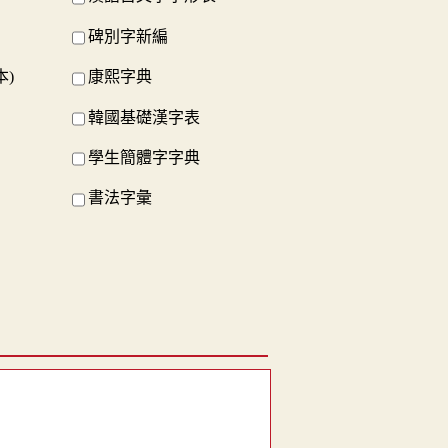
碑別字新編
本)
康熙字典
韓國基礎漢字表
學生簡體字字典
書法字彙