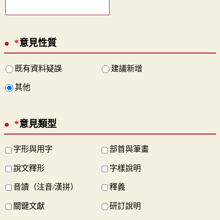
*
意見性質
既有資料疑誤
建議新增
其他
*
意見類型
字形與用字
部首與筆畫
說文釋形
字樣說明
音讀（注音/漢拼）
釋義
關鍵文獻
研訂說明