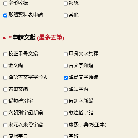
字形收錄
系統
形體資料表申請
其他
*
申請文獻
(最多五筆)
校正甲骨文編
甲骨文字集釋
金文編
古文字類編
漢語古文字字形表
漢簡文字類編
古璽文編
漢隸字源
偏類碑別字
碑別字新編
六朝別字記新編
敦煌俗字譜
宋元以來俗字譜
康熙字典(校正本)
康熙字典
字辨