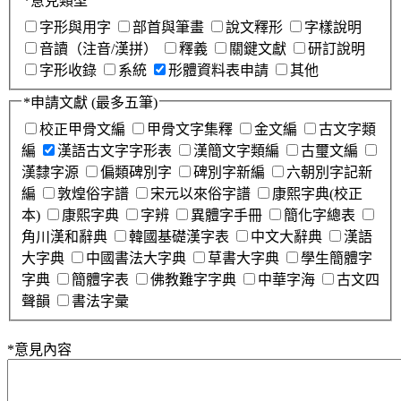
*
意見類型
字形與用字
部首與筆畫
說文釋形
字樣說明
音讀（注音/漢拼）
釋義
關鍵文獻
研訂說明
字形收錄
系統
形體資料表申請
其他
*
申請文獻
(最多五筆)
校正甲骨文編
甲骨文字集釋
金文編
古文字類
編
漢語古文字字形表
漢簡文字類編
古璽文編
漢隸字源
偏類碑別字
碑別字新編
六朝別字記新
編
敦煌俗字譜
宋元以來俗字譜
康熙字典(校正
本)
康熙字典
字辨
異體字手冊
簡化字總表
角川漢和辭典
韓國基礎漢字表
中文大辭典
漢語
大字典
中國書法大字典
草書大字典
學生簡體字
字典
簡體字表
佛教難字字典
中華字海
古文四
聲韻
書法字彙
*
意見內容