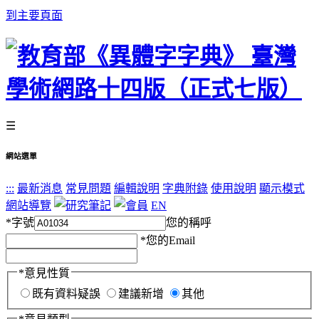
到主要頁面
☰
網站選單
:::
最新消息
常見問題
編輯說明
字典附錄
使用說明
顯示模式
網站導覽
EN
*
字號
您的稱呼
*
您的Email
*
意見性質
既有資料疑誤
建議新增
其他