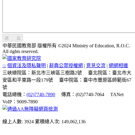
送 出
中華民國教育部 版權所有 ©2024 Ministry of Education, R.O.C.
All rights reserved.
:::
個資法及隱私聲明
|
辭典公眾授權網
|
意見交流
|
網網相連
三峽總院區：新北市三峽區三樹路2號
臺北院區：臺北市大
安區和平東路一段179號
臺中院區：臺中市豐原區師範街67
號
電話總機：
(02)7740-7890
傳真：(02)7740-7064
TANet
VoIP：9009-7890
線上人數: 3924
累積總人次: 149,062,136