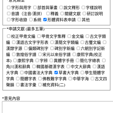
*
意見類型
字形與用字
部首與筆畫
說文釋形
字樣說明
音讀（注音/漢拼）
釋義
關鍵文獻
研訂說明
字形收錄
系統
形體資料表申請
其他
*
申請文獻
(最多五筆)
校正甲骨文編
甲骨文字集釋
金文編
古文字類
編
漢語古文字字形表
漢簡文字類編
古璽文編
漢隸字源
偏類碑別字
碑別字新編
六朝別字記新
編
敦煌俗字譜
宋元以來俗字譜
康熙字典(校正
本)
康熙字典
字辨
異體字手冊
簡化字總表
角川漢和辭典
韓國基礎漢字表
中文大辭典
漢語
大字典
中國書法大字典
草書大字典
學生簡體字
字典
簡體字表
佛教難字字典
中華字海
古文四
聲韻
書法字彙
補充資料(二)
*
意見內容