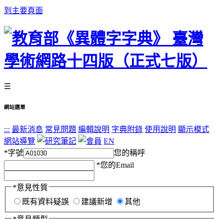
到主要頁面
☰
網站選單
:::
最新消息
常見問題
編輯說明
字典附錄
使用說明
顯示模式
網站導覽
EN
*
字號
您的稱呼
*
您的Email
*
意見性質
既有資料疑誤
建議新增
其他