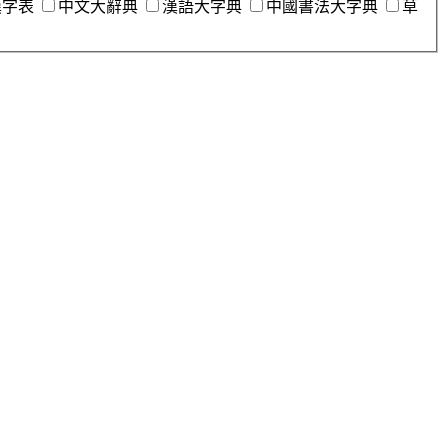
漢字表
中文大辭典
漢語大字典
中國書法大字典
草