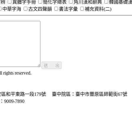
字辨
異體字手冊
簡化字總表
角川漢和辭典
韓國基礎
中華字海
古文四聲韻
書法字彙
補充資料(二)
送 出
ghts reserved.
區和平東路一段179號
臺中院區：臺中市豐原區師範街67號
P：9009-7890