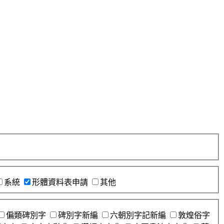
系統
形體資料表申請
其他
偏類碑別字
碑別字新編
六朝別字記新編
敦煌俗字