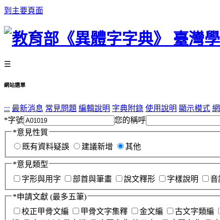
到主要頁面
☰
網站選單
:::
最新消息
常見問題
編輯說明
字典附錄
使用說明
顯示模式
網
*
字號
您的稱呼
*
意見性質
既有資料疑誤
建議新增
其他
*
意見類型
字形與用字
部首與筆畫
說文釋形
字樣說明
音
*
申請文獻
(最多五筆)
校正甲骨文編
甲骨文字集釋
金文編
古文字類編