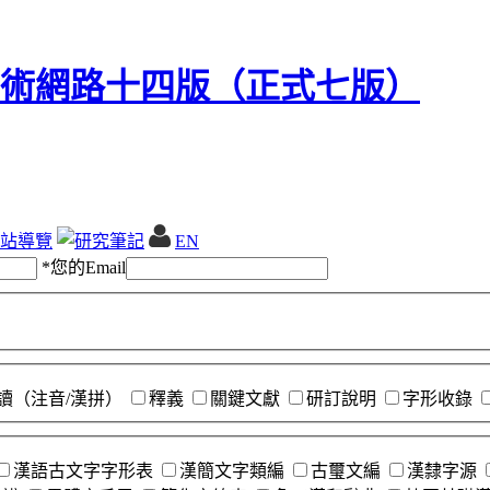
站導覽
EN
*
您的Email
讀（注音/漢拼）
釋義
關鍵文獻
研訂說明
字形收錄
漢語古文字字形表
漢簡文字類編
古璽文編
漢隸字源