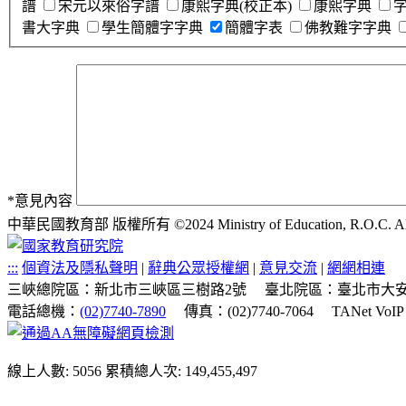
譜
宋元以來俗字譜
康熙字典(校正本)
康熙字典
書大字典
學生簡體字字典
簡體字表
佛教難字字典
*
意見內容
中華民國教育部 版權所有 ©2024 Ministry of Education, R.O.C. All ri
:::
個資法及隱私聲明
|
辭典公眾授權網
|
意見交流
|
網網相連
三峽總院區：新北市三峽區三樹路2號
臺北院區：臺北市大安
電話總機：
(02)7740-7890
傳真：(02)7740-7064
TANet VoI
線上人數: 5056
累積總人次: 149,455,497