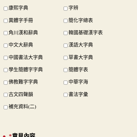
康熙字典
字辨
異體字手冊
簡化字總表
角川漢和辭典
韓國基礎漢字表
中文大辭典
漢語大字典
中國書法大字典
草書大字典
學生簡體字字典
簡體字表
佛教難字字典
中華字海
古文四聲韻
書法字彙
補充資料(二)
*
意見內容