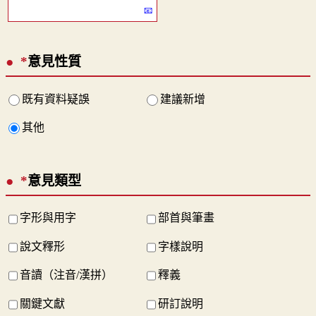
*
意見性質
既有資料疑誤
建議新增
其他
*
意見類型
字形與用字
部首與筆畫
說文釋形
字樣說明
音讀（注音/漢拼）
釋義
關鍵文獻
研訂說明