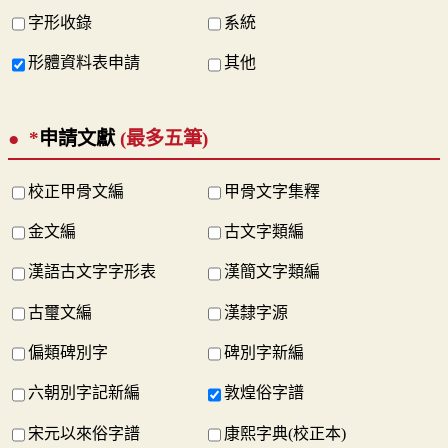
字形收錄
系統
形體資料表申請
其他
*
申請文獻
(最多五筆)
校正甲骨文編
甲骨文字集釋
金文編
古文字類編
漢語古文字字形表
漢簡文字類編
古璽文編
漢隸字源
偏類碑別字
碑別字新編
六朝別字記新編
敦煌俗字譜
宋元以來俗字譜
康熙字典(校正本)