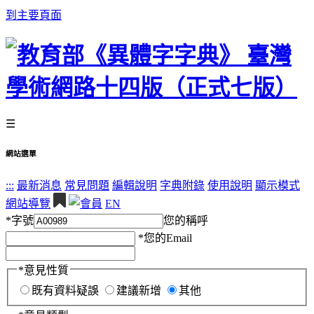
到主要頁面
☰
網站選單
:::
最新消息
常見問題
編輯說明
字典附錄
使用說明
顯示模式
網站導覽
EN
*
字號
您的稱呼
*
您的Email
*
意見性質
既有資料疑誤
建議新增
其他