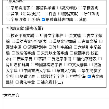
*
意見類型
字形與用字
部首與筆畫
說文釋形
字樣說明
音讀（注音/漢拼）
釋義
關鍵文獻
研訂說明
字形收錄
系統
形體資料表申請
其他
*
申請文獻
(最多五筆)
校正甲骨文編
甲骨文字集釋
金文編
古文字類
編
漢語古文字字形表
漢簡文字類編
古璽文編
漢隸字源
偏類碑別字
碑別字新編
六朝別字記新
編
敦煌俗字譜
宋元以來俗字譜
康熙字典(校正
本)
康熙字典
字辨
異體字手冊
簡化字總表
角川漢和辭典
韓國基礎漢字表
中文大辭典
漢語
大字典
中國書法大字典
草書大字典
學生簡體字
字典
簡體字表
佛教難字字典
中華字海
古文四
聲韻
書法字彙
補充資料(二)
*
意見內容