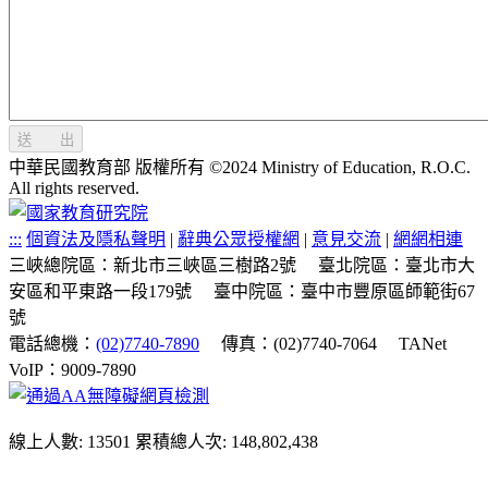
送 出
中華民國教育部 版權所有 ©2024 Ministry of Education, R.O.C.
All rights reserved.
:::
個資法及隱私聲明
|
辭典公眾授權網
|
意見交流
|
網網相連
三峽總院區：新北市三峽區三樹路2號
臺北院區：臺北市大
安區和平東路一段179號
臺中院區：臺中市豐原區師範街67
號
電話總機：
(02)7740-7890
傳真：(02)7740-7064
TANet
VoIP：9009-7890
線上人數: 13501
累積總人次: 148,802,438