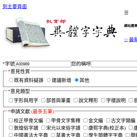
到主要頁面
☰
網站選
:::
最
*
字號
您的稱呼
*
意見性質
既有資料疑誤
建議新增
其他
*
意見類型
字形與用字
部首與筆畫
說文釋形
字樣說明
*
申請文獻
(最多五筆)
校正甲骨文編
甲骨文字集釋
金文編
古文字類編
敦煌俗字譜
宋元以來俗字譜
康熙字典(校正本)
中國書法大字典
草書大字典
學生簡體字字典
簡