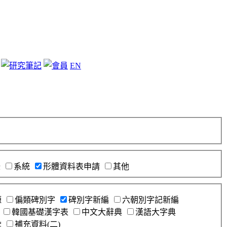
EN
錄
系統
形體資料表申請
其他
源
偏類碑別字
碑別字新編
六朝別字記新編
韓國基礎漢字表
中文大辭典
漢語大字典
彙
補充資料(二)