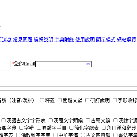
單
新消息
常見問題
編輯說明
字典附錄
使用說明
顯示模式
網站導覽
*
您的Email
音讀（注音/漢拼）
釋義
關鍵文獻
研訂說明
字形收
漢語古文字字形表
漢簡文字類編
古璽文編
漢隸字
康熙字典
字辨
異體字手冊
簡化字總表
角川漢和辭典
體字表
佛教難字字典
中華字海
古文四聲韻
書法字