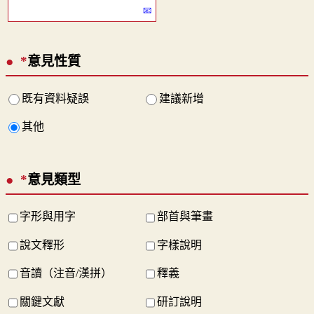
*
意見性質
既有資料疑誤
建議新增
其他
*
意見類型
字形與用字
部首與筆畫
說文釋形
字樣說明
音讀（注音/漢拼）
釋義
關鍵文獻
研訂說明