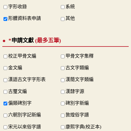
字形收錄
系統
形體資料表申請
其他
*
申請文獻
(最多五筆)
校正甲骨文編
甲骨文字集釋
金文編
古文字類編
漢語古文字字形表
漢簡文字類編
古璽文編
漢隸字源
偏類碑別字
碑別字新編
六朝別字記新編
敦煌俗字譜
宋元以來俗字譜
康熙字典(校正本)