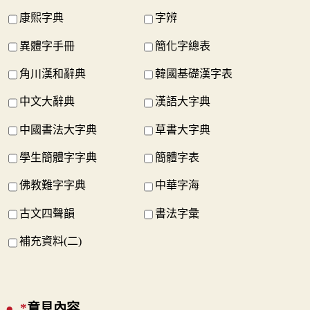
康熙字典
字辨
異體字手冊
簡化字總表
角川漢和辭典
韓國基礎漢字表
中文大辭典
漢語大字典
中國書法大字典
草書大字典
學生簡體字字典
簡體字表
佛教難字字典
中華字海
古文四聲韻
書法字彙
補充資料(二)
*
意見內容