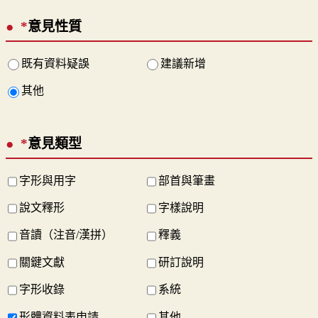
*
意見性質
既有資料疑誤
建議新增
其他
*
意見類型
字形與用字
部首與筆畫
說文釋形
字樣說明
音讀（注音/漢拼）
釋義
關鍵文獻
研訂說明
字形收錄
系統
形體資料表申請
其他