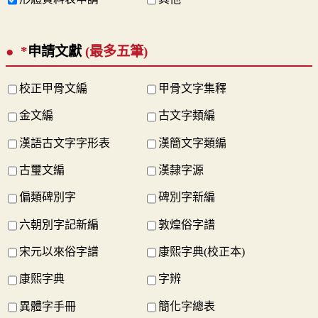
*
申請文獻
(最多五筆)
校正甲骨文編
甲骨文字集釋
金文編
古文字類編
漢語古文字字形表
漢簡文字類編
古璽文編
漢隸字源
偏類碑別字
碑別字新編
六朝別字記新編
敦煌俗字譜
宋元以來俗字譜
康熙字典(校正本)
康熙字典
字辨
異體字手冊
簡化字總表