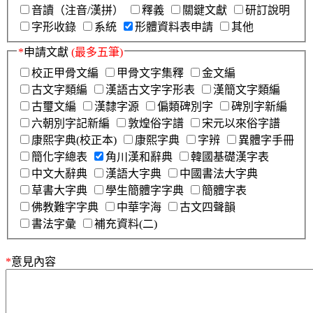
音讀（注音/漢拼）
釋義
關鍵文獻
研訂說明
字形收錄
系統
形體資料表申請
其他
*
申請文獻
(最多五筆)
校正甲骨文編
甲骨文字集釋
金文編
古文字類編
漢語古文字字形表
漢簡文字類編
古璽文編
漢隸字源
偏類碑別字
碑別字新編
六朝別字記新編
敦煌俗字譜
宋元以來俗字譜
康熙字典(校正本)
康熙字典
字辨
異體字手冊
簡化字總表
角川漢和辭典
韓國基礎漢字表
中文大辭典
漢語大字典
中國書法大字典
草書大字典
學生簡體字字典
簡體字表
佛教難字字典
中華字海
古文四聲韻
書法字彙
補充資料(二)
*
意見內容