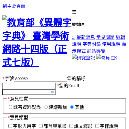
到主要頁面
☰
網站選單
:::
最新消息
常見問題
編輯
說明
字典附錄
使用說明
顯
示模式
網站導覽
EN
*
字號
您的稱呼
*
您的Email
*
意見性質
既有資料疑誤
建議新增
其他
*
意見類型
字形與用字
部首與筆畫
說文釋形
字樣說明