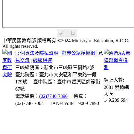
送 出
中華民國教育部 版權所有 ©2024 Ministry of Education, R.O.C.
All rights reserved.
:::
個資法及隱私聲明
|
辭典公眾授權網
|
意
見交流
|
網網相連
三峽總院區：新北市三峽區三樹路2號
臺北院區：臺北市大安區和平東路一段
線上人數:
179號
臺中院區：臺中市豐原區師範街
2081
累積總
67號
人次:
電話總機：
(02)7740-7890
傳真：
149,289,694
(02)7740-7064
TANet VoIP：9009-7890