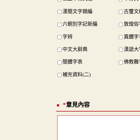
漢簡文字類編
古璽文
六朝別字記新編
敦煌俗
字辨
異體字
中文大辭典
漢語大
簡體字表
佛教難
補充資料(二)
*
意見內容