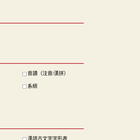
音讀（注音/漢拼）
系統
漢語古文字字形表