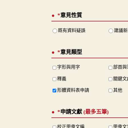
*
意見性質
既有資料疑誤
建議新
*
意見類型
字形與用字
部首與
釋義
關鍵文
形體資料表申請
其他
*
申請文獻
(最多五筆)
校正甲骨文編
甲骨文