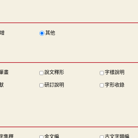
增
其他
筆畫
說文釋形
字樣說明
獻
研訂說明
字形收錄
字集釋
金文編
古文字類編