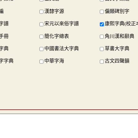
編
漢隸字源
偏類碑別字
字譜
宋元以來俗字譜
康熙字典(校正
手冊
簡化字總表
角川漢和辭典
字典
中國書法大字典
草書大字典
字字典
中華字海
古文四聲韻