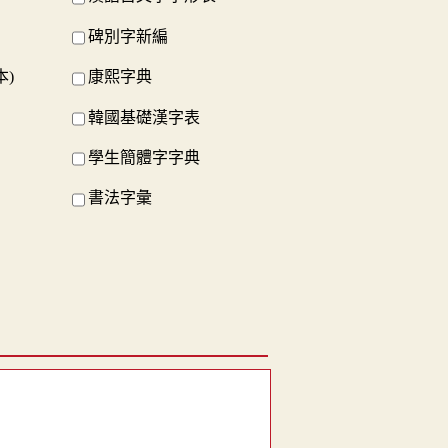
碑別字新編
本)
康熙字典
韓國基礎漢字表
學生簡體字字典
書法字彙