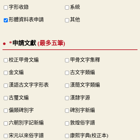
字形收錄
系統
形體資料表申請
其他
*
申請文獻
(最多五筆)
校正甲骨文編
甲骨文字集釋
金文編
古文字類編
漢語古文字字形表
漢簡文字類編
古璽文編
漢隸字源
偏類碑別字
碑別字新編
六朝別字記新編
敦煌俗字譜
宋元以來俗字譜
康熙字典(校正本)