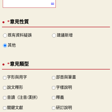
*
意見性質
既有資料疑誤
建議新增
其他
*
意見類型
字形與用字
部首與筆畫
說文釋形
字樣說明
音讀（注音/漢拼）
釋義
關鍵文獻
研訂說明