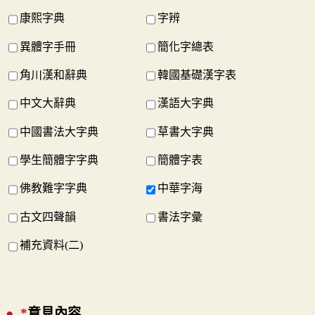
康熙字典
字辨
異體字手冊
簡化字總表
角川漢和辭典
韓國基礎漢字表
中文大辭典
漢語大字典
中國書法大字典
草書大字典
學生簡體字字典
簡體字表
佛教難字字典
中華字海
古文四聲韻
書法字彙
補充資料(二)
*
意見內容