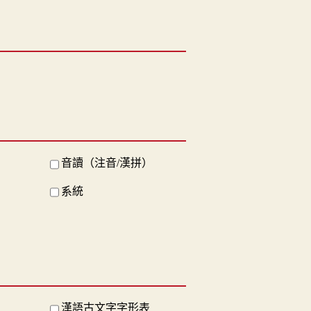
音讀（注音/漢拼）
系統
漢語古文字字形表