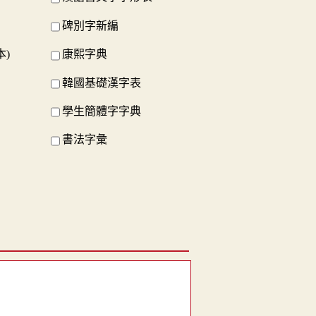
碑別字新編
本)
康熙字典
韓國基礎漢字表
學生簡體字字典
書法字彙