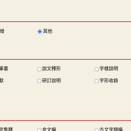
增
其他
筆畫
說文釋形
字樣說明
獻
研訂說明
字形收錄
字集釋
金文編
古文字類編