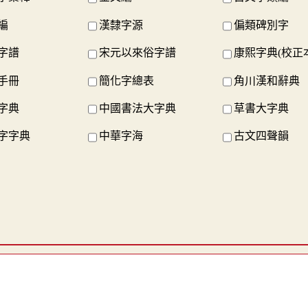
編
漢隸字源
偏類碑別字
字譜
宋元以來俗字譜
康熙字典(校正
手冊
簡化字總表
角川漢和辭典
字典
中國書法大字典
草書大字典
字字典
中華字海
古文四聲韻