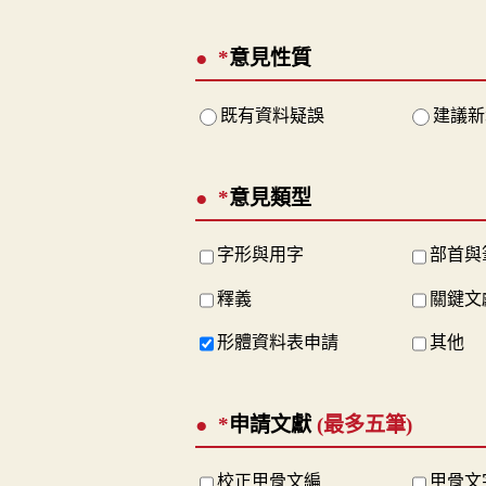
*
意見性質
既有資料疑誤
建議新
*
意見類型
字形與用字
部首與
釋義
關鍵文
形體資料表申請
其他
*
申請文獻
(最多五筆)
校正甲骨文編
甲骨文