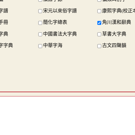
字譜
宋元以來俗字譜
康熙字典(校正本
手冊
簡化字總表
角川漢和辭典
字典
中國書法大字典
草書大字典
字字典
中華字海
古文四聲韻