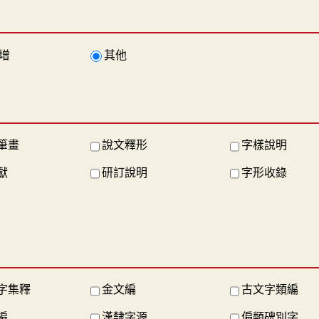
增
其他
筆畫
說文釋形
字樣說明
獻
研訂說明
字形收錄
字集釋
金文編
古文字類編
編
漢隸字源
偏類碑別字