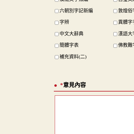
六朝別字記新編
敦煌俗
字辨
異體字
中文大辭典
漢語大
簡體字表
佛教難
補充資料(二)
*
意見內容