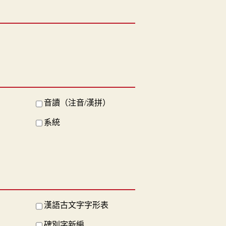
音讀（注音/漢拼）
系統
漢語古文字字形表
碑別字新編