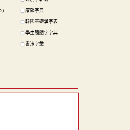
)
康熙字典
韓國基礎漢字表
學生簡體字字典
書法字彙