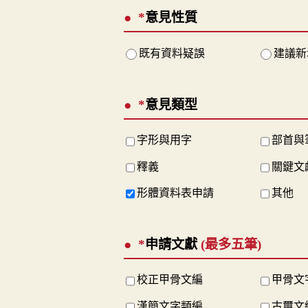
*
意見性質
既有資料疑誤
建議新
*
意見類型
字形與用字
部首與
釋義
關鍵文
形體資料表申請
其他
*
申請文獻
(最多五筆)
校正甲骨文編
甲骨文
漢簡文字類編
古璽文